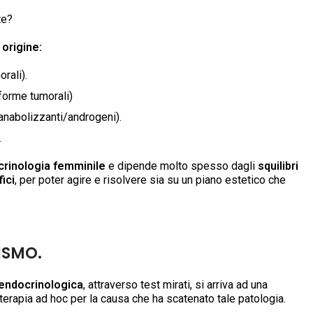
te?
 origine:
rali).
 forme tumorali)
 anabolizzanti/androgeni).
.
crinologia femminile
e dipende molto spesso dagli
squilibri
ici
, per poter agire e risolvere sia su un piano estetico che
ISMO.
 endocrinologica
, attraverso test mirati, si arriva ad una
terapia ad hoc per la causa che ha scatenato tale patologia.