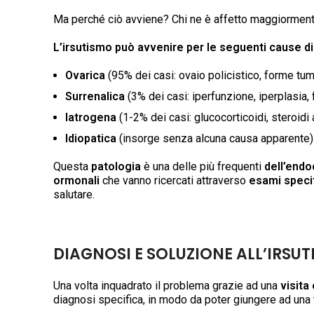
Ma perché ciò avviene? Chi ne è affetto maggiormen
L’irsutismo può avvenire per le seguenti cause di
Ovarica
(95% dei casi: ovaio policistico, forme tumo
Surrenalica
(3% dei casi: iperfunzione, iperplasia,
Iatrogena
(1-2% dei casi: glucocorticoidi, steroidi
Idiopatica
(insorge senza alcuna causa apparente)
Questa
patologia
è una delle più frequenti
dell’endo
ormonali
che vanno ricercati attraverso
esami specif
salutare.
DIAGNOSI E SOLUZIONE ALL’IRSUT
Una volta inquadrato il problema grazie ad una
visita
diagnosi specifica, in modo da poter giungere ad una 