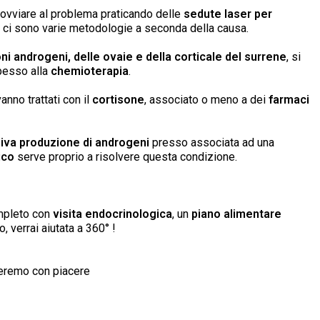
 ovviare al problema praticando delle
sedute laser per
e
ci sono varie metodologie a seconda della causa.
ni androgeni,
delle ovaie e della corticale del surrene
, si
pesso alla
chemioterapia
.
vanno trattati con il
cortisone
, associato o meno a dei
farmaci
iva produzione di androgeni
presso associata ad una
ico
serve proprio a risolvere questa condizione.
ompleto con
visita endocrinologica
, un
piano alimentare
o, verrai aiutata a 360° !
uteremo con piacere