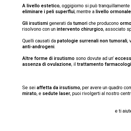
A livello estetico
, oggigiorno si può tranquillamente
eliminare i peli superflui
; mentre a
livello ormonal
Gli irsutismi
generati da
tumori
che producono
ormo
risolvono con un
intervento chirurgico
, associato s
Quelli causati da
patologie surrenali
non
tumorali
, 
anti-androgeni
.
Altre forme di irsutismo
sono dovute ad un’
eccess
assenza di ovulazione
, il
trattamento farmacolog
Se sei
affetta da irsutismo
, per avere un quadro c
mirato
, e
sedute laser
, puoi rivolgerti al nostro centr
e ti ai