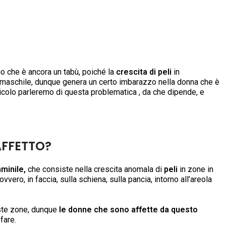
o che è ancora un tabù, poiché la
crescita di peli
in
ca maschile, dunque genera un certo imbarazzo nella donna che è
ticolo parleremo di questa problematica , da che dipende, e
AFFETTO?
minile,
che consiste nella crescita anomala di
peli
in zone in
vero, in faccia, sulla schiena, sulla pancia, intorno all’areola
este zone, dunque
le
donne che sono affette da questo
fare.