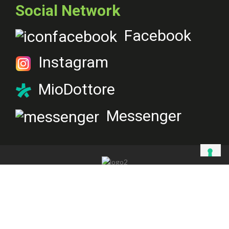
Social Network
Facebook
Instagram
MioDottore
Messenger
Privacy Policy
|
Cookie Policy
©2021 CBPHARMA srl / VIA CONCEZIONE N 3, 80014 GIUGLIANO IN
CAMPANIA (NA)