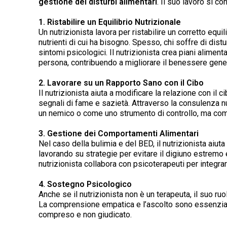
gestione dei disturbi alimentari
. Il suo lavoro si co
1. Ristabilire un Equilibrio Nutrizionale
Un nutrizionista lavora per ristabilire un corretto equi
nutrienti di cui ha bisogno. Spesso, chi soffre di dist
sintomi psicologici. Il nutrizionista crea piani aliment
persona, contribuendo a migliorare il benessere gene
2. Lavorare su un Rapporto Sano con il Cibo
Il nutrizionista aiuta a modificare la relazione con i
segnali di fame e sazietà. Attraverso la consulenza n
un nemico o come uno strumento di controllo, ma com
3. Gestione dei Comportamenti Alimentari
Nel caso della bulimia e del BED, il nutrizionista aiu
lavorando su strategie per evitare il digiuno estremo
nutrizionista collabora con psicoterapeuti per integrare 
4. Sostegno Psicologico
Anche se il nutrizionista non è un terapeuta, il suo ru
La comprensione empatica e l’ascolto sono essenziali 
compreso e non giudicato.