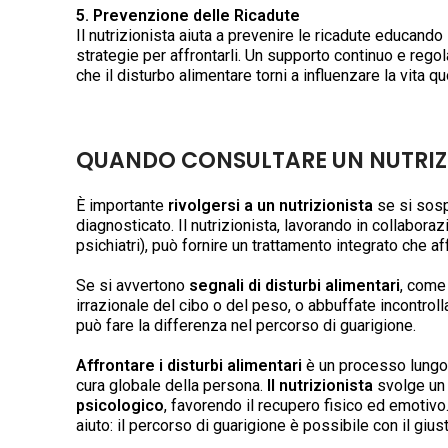
5. Prevenzione delle Ricadute
Il nutrizionista aiuta a prevenire le ricadute educando
strategie per affrontarli. Un supporto continuo e rego
che il disturbo alimentare torni a influenzare la vita qu
QUANDO CONSULTARE UN NUTRIZ
È importante
rivolgersi a un nutrizionista
se si sosp
diagnosticato. Il nutrizionista, lavorando in collaboraz
psichiatri), può fornire un trattamento integrato che af
Se si avvertono
segnali di disturbi alimentari
, come
irrazionale del cibo o del peso, o abbuffate incontro
può fare la differenza nel percorso di guarigione.
Affrontare i disturbi alimentari
è un processo lungo
cura globale della persona.
Il nutrizionista
svolge un 
psicologico
, favorendo il recupero fisico ed emotivo
aiuto: il percorso di guarigione è possibile con il giu