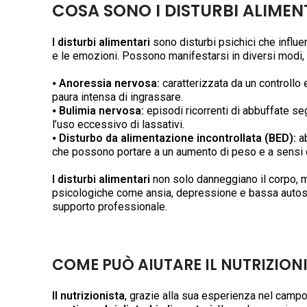
COSA SONO I DISTURBI ALIMEN
I disturbi alimentari
sono disturbi psichici che influe
e le emozioni. Possono manifestarsi in diversi modi, t
⦁
Anoressia nervosa:
caratterizzata da un controllo
paura intensa di ingrassare.
⦁
Bulimia nervosa:
episodi ricorrenti di abbuffate s
l’uso eccessivo di lassativi.
⦁
Disturbo da alimentazione incontrollata (BED):
ab
che possono portare a un aumento di peso e a sensi d
I disturbi alimentari
non solo danneggiano il corpo, 
psicologiche come ansia, depressione e bassa autosti
supporto professionale.
COME PUÒ AIUTARE IL NUTRIZION
Il nutrizionista
, grazie alla sua esperienza nel campo 