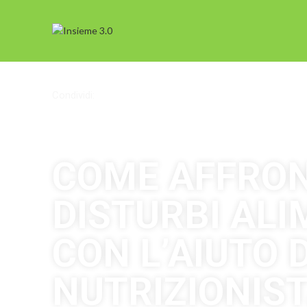
Condividi:
COME AFFRON
DISTURBI ALI
CON L’AIUTO D
NUTRIZIONIST